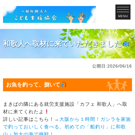
MENU
和歌人へ取材に来ていただきました
公開日:2026/06/16
お魚を釣って、捌いて
まきばの隣にある就労支援施設「カフェ 和歌人」へ取
材に来てくれたよ
詳しい記事はこちら！→
大阪から１時間！ガシラを家族
で釣っておいしく食べる。初めての「船釣り」に和歌
山・加太の海で挑戦！